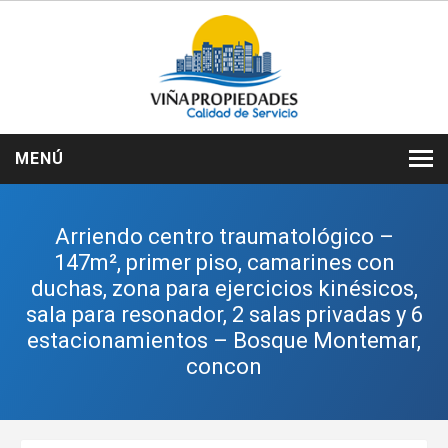
MENÚ
INICIO
Arriendo centro traumatológico –
NOSOTROS
147m², primer piso, camarines con
duchas, zona para ejercicios kinésicos,
VENTAS
sala para resonador, 2 salas privadas y 6
ARRIENDOS
estacionamientos – Bosque Montemar,
concon
SERVICIOS
CONTACTO