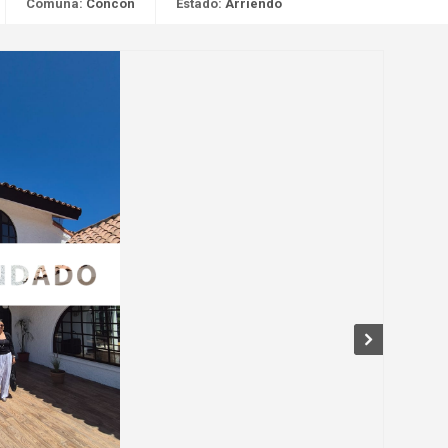
Comuna:
Concón
Estado:
Arriendo
Next