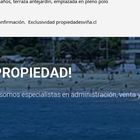
baños, terraza antejardín, emplazada en pleno polo 
onfirmación.  Exclusividad propiedadesviña.cl
PROPIEDAD!
somos especialistas en administración, venta 