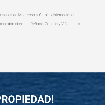
Bosques de Montemar y Camino Internacional.
onexión directa a Reñaca, Concón y Viña centro.
PROPIEDAD!