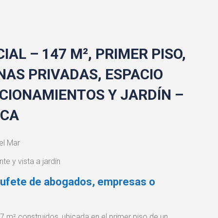
AL – 147 M², PRIMER PISO,
INAS PRIVADAS, ESPACIO
ACIONAMIENTOS Y JARDÍN –
ACA
el Mar
te y vista a jardín
a bufete de abogados, empresas o
7 m² construidos, ubicada en el primer piso de un