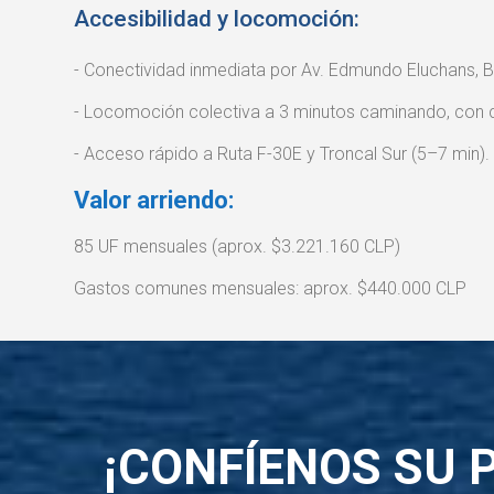
Accesibilidad y locomoción:
- Conectividad inmediata por Av. Edmundo Eluchans, 
- Locomoción colectiva a 3 minutos caminando, con c
- Acceso rápido a Ruta F-30E y Troncal Sur (5–7 min).
Valor arriendo:
85 UF mensuales (aprox. $3.221.160 CLP)
Gastos comunes mensuales: aprox. $440.000 CLP
¡CONFÍENOS SU 