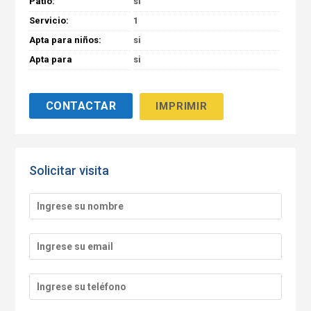
Patio:
si
Servicio:
1
Apta para niños:
si
Apta para
si
minusválidos:
IMPRIMIR
Solicitar visita