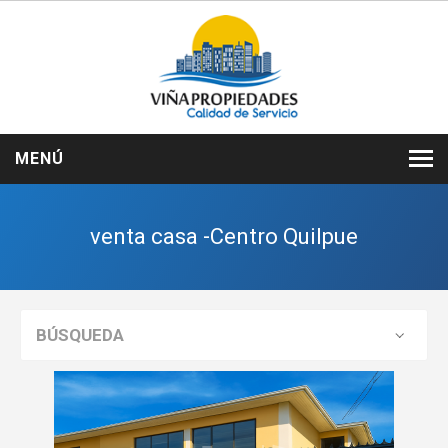
MENÚ
INICIO
venta casa -Centro Quilpue
NOSOTROS
VENTAS
ARRIENDOS
BÚSQUEDA
SERVICIOS
CONTACTO