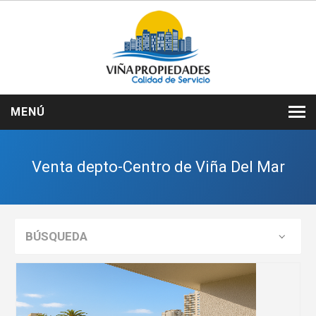
MENÚ
INICIO
Venta depto-Centro de Viña Del Mar
NOSOTROS
VENTAS
ARRIENDOS
BÚSQUEDA
SERVICIOS
CONTACTO