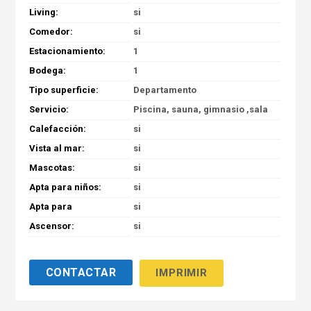
Living:
si
Comedor:
si
Estacionamiento:
1
Bodega:
1
Tipo superficie:
Departamento
Servicio:
Piscina, sauna, gimnasio ,sala
de reuniones , quincho
Calefacción:
si
Vista al mar:
si
Mascotas:
si
Apta para niños:
si
Apta para
si
minusválidos:
Ascensor:
si
IMPRIMIR