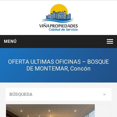
MENÚ
INICIO
OFERTA ULTIMAS OFICINAS – BOSQUE
NOSOTROS
DE MONTEMAR, Concón
VENTAS
ARRIENDOS
BÚSQUEDA
SERVICIOS
CONTACTO